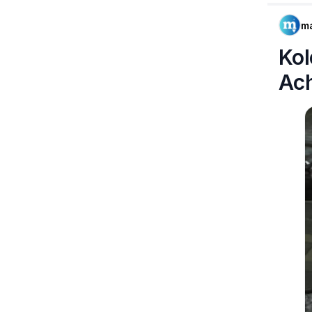
m
Kol
Ac